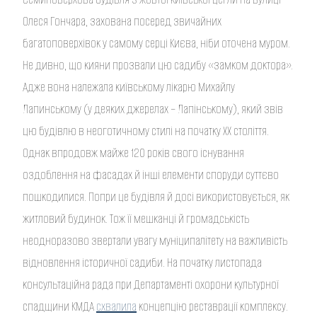
Олеся Гончара, захована посеред звичайних
багатоповерхівок у самому серці Києва, ніби оточена муром.
Не дивно, що кияни прозвали цю садибу «замком доктора».
Адже вона належала київському лікарю Михайлу
Лапинському (у деяких джерелах – Лапінському), який звів
цю будівлю в неоготичному стилі на початку ХХ століття.
Однак впродовж майже 120 років свого існування
оздоблення на фасадах й інші елементи споруди суттєво
пошкодилися. Попри це будівля й досі використовується, як
житловий будинок. Тож її мешканці й громадськість
неодноразово звертали увагу муніципалітету на важливість
відновлення історичної садиби. На початку листопада
консультаційна рада при Департаменті охорони культурної
спадщини КМДА
схвалила
концепцію реставрації комплексу.